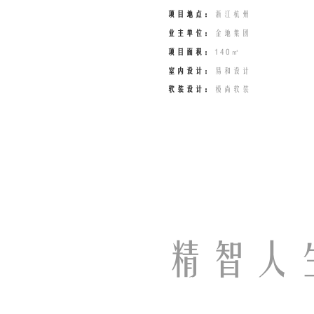
项目地点：
浙江杭州
业主单位：
金地集团
项目面积：
140㎡
室内设计：
易和设计
软装设计：
极尚软装
精智人