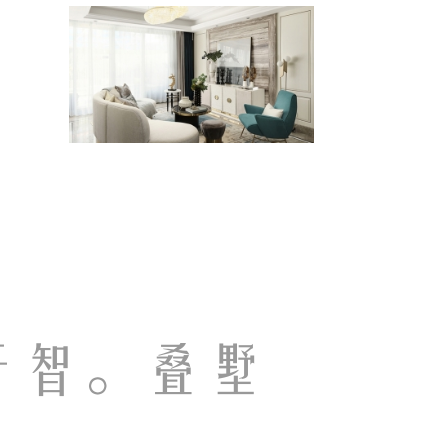
于智。叠墅